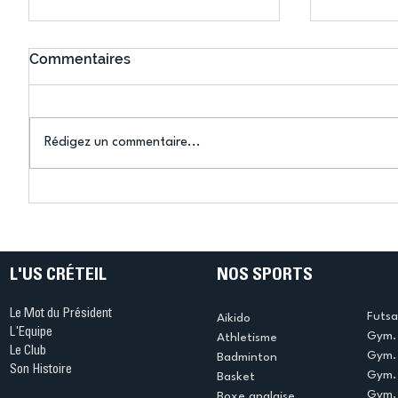
Commentaires
Rédigez un commentaire...
Connaissez-vous le Dark
L’US Crét
Ping ? Quand le tennis de
termine 
table s'illumine à Créteil !
beauté !
L'US CRÉTEIL
NOS SPORTS
Le Mot du Président
Futsa
Aikido
L'Equipe
Gym. 
Athletisme
Le Club
Gym. 
Badminton
Son Histoire
Gym.
Basket
Gym. 
Boxe anglaise