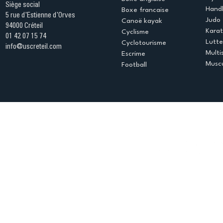
Siège social
Handb
Boxe francaise
5 rue d'Estienne d'Orves
Judo
Canoë kayak
94000 Créteil
Kara
Cyclisme
01 42 07 15 74
Lutte
Cyclotourisme
info@uscreteil.com
Multi
Escrime
Muscu
Football
Espace club
Offres d'emploi