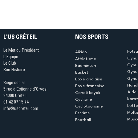
Connaissez-vous le Dark
L’US Crét
Ping ? Quand le tennis de
termine 
table s'illumine à Créteil !
beauté !
L'US CRÉTEIL
NOS SPORTS
Le Mot du Président
Futsa
Aikido
L'Equipe
Gym. 
Athletisme
Le Club
Gym. 
Badminton
Son Histoire
Gym.
Basket
Gym. 
Boxe anglaise
Siège social
Handb
Boxe francaise
5 rue d'Estienne d'Orves
Judo
Canoë kayak
94000 Créteil
Kara
Cyclisme
01 42 07 15 74
Lutte
Cyclotourisme
info@uscreteil.com
Multi
Escrime
Muscu
Football