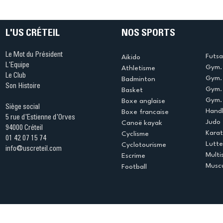
table s'illumine à Créteil !
beauté !
L'US CRÉTEIL
NOS SPORTS
Le Mot du Président
Futsa
Aikido
L'Equipe
Gym. 
Athletisme
Le Club
Gym. 
Badminton
Son Histoire
Gym.
Basket
Gym. 
Boxe anglaise
Siège social
Handb
Boxe francaise
5 rue d'Estienne d'Orves
Judo
Canoë kayak
94000 Créteil
Kara
Cyclisme
01 42 07 15 74
Lutte
Cyclotourisme
info@uscreteil.com
Multi
Escrime
Muscu
Football
Espace club