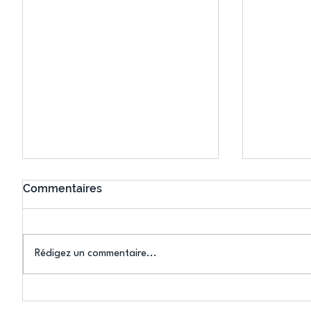
Commentaires
Rédigez un commentaire...
Connaissez-vous le Dark
L’US Crét
Ping ? Quand le tennis de
termine 