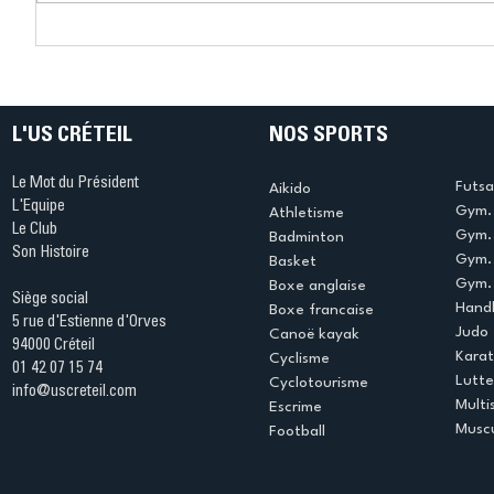
Connaissez-vous le Dark
L’US Crét
Ping ? Quand le tennis de
termine 
table s'illumine à Créteil !
beauté !
L'US CRÉTEIL
NOS SPORTS
Le Mot du Président
Futsa
Aikido
L'Equipe
Gym. 
Athletisme
Le Club
Gym. 
Badminton
Son Histoire
Gym.
Basket
Gym. 
Boxe anglaise
Siège social
Handb
Boxe francaise
5 rue d'Estienne d'Orves
Judo
Canoë kayak
94000 Créteil
Kara
Cyclisme
01 42 07 15 74
Lutte
Cyclotourisme
info@uscreteil.com
Multi
Escrime
Muscu
Football