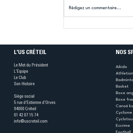
Rédigez un commentaire...
Connaissez-vous le Dar
Ping ? Quand le tennis d
table s'illumine à Créteil 
L'US CRÉTEIL
NOS S
Le Mot du Président
Aikido
L'Equipe
Athletis
Le Club
Badmint
Son Histoire
Basket
Boxe ang
Siège social
Boxe fra
5 rue d'Estienne d'Orves
Canoë k
94000 Créteil
Cyclisme
01 42 07 15 74
Cyclotou
info@uscreteil.com
Escrime
Football