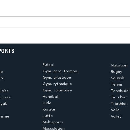
k
L’US Créteil Tir à l’Arc
e
termine la saison en
!
beauté !
PORTS
Futsal
Natation
Gym. acro. trampo.
me
Rugby
Gym. artistique
on
Squash
Gym. rythmique
Tennis
Gym. volontaire
laise
Tennis de 
Handball
ncaise
Tir a l'arc
Judo
ayak
Triathlon
Karate
Voile
Lutte
risme
Volley
Multisports
Musculation