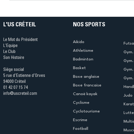
Ping ? Quand le tennis de
termine 
table s'illumine à Créteil !
beauté !
L'US CRÉTEIL
NOS SPORTS
Le Mot du Président
Aikido
Futsa
L'Equipe
Athletisme
Le Club
Gym. 
Son Histoire
Badminton
Gym. 
Basket
Gym.
Siège social
5 rue d'Estienne d'Orves
Boxe anglaise
Gym. 
94000 Créteil
Boxe francaise
Handb
01 42 07 15 74
info@uscreteil.com
Canoë kayak
Judo
Cyclisme
Kara
Cyclotourisme
Lutte
Escrime
Multi
Football
Muscu