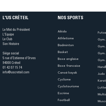
Ping ? Quand le tennis de
termine 
table s'illumine à Créteil !
beauté !
L'US CRÉTEIL
NOS SPORTS
Le Mot du Président
Aikido
Futsa
L'Equipe
Athletisme
Le Club
Gym. 
Son Histoire
Badminton
Gym. 
Basket
Gym.
Siège social
5 rue d'Estienne d'Orves
Boxe anglaise
Gym. 
94000 Créteil
Boxe francaise
Handb
01 42 07 15 74
info@uscreteil.com
Canoë kayak
Judo
Cyclisme
Kara
Cyclotourisme
Lutte
Escrime
Multi
Football
Muscu