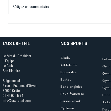
Rédigez un commentaire...
Connaissez-vous le Dark
L’US Crét
Ping ? Quand le tennis de
termine 
table s'illumine à Créteil !
beauté !
L'US CRÉTEIL
NOS SPORTS
Le Mot du Président
Aikido
Futsa
L'Equipe
Athletisme
Le Club
Gym. 
Son Histoire
Badminton
Gym. 
Basket
Gym.
Siège social
5 rue d'Estienne d'Orves
Boxe anglaise
Gym. 
94000 Créteil
Boxe francaise
Handb
01 42 07 15 74
info@uscreteil.com
Canoë kayak
Judo
Cyclisme
Kara