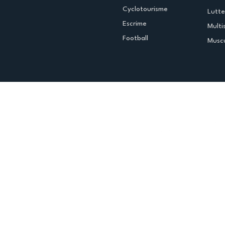
Cyclotourisme
Lutte
Escrime
Multi
Football
Muscu
Espace club
Offres d'emploi