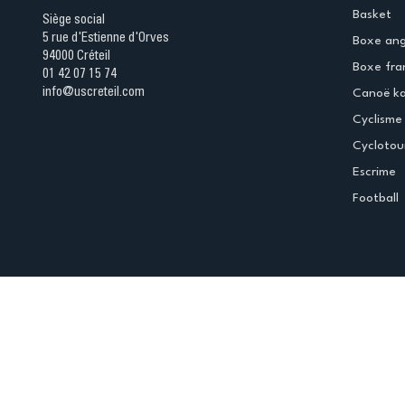
Basket
Siège social
5 rue d'Estienne d'Orves
Boxe ang
94000 Créteil
Boxe fra
01 42 07 15 74
info@uscreteil.com
Canoë k
Cyclisme
Cyclotou
Escrime
Football
Espace club
Offres d'emploi