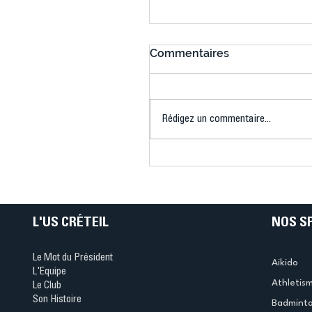
Commentaires
Rédigez un commentaire...
Connaissez-vous le Dar
Ping ? Quand le tennis d
table s'illumine à Créteil 
L'US CRÉTEIL
NOS S
Le Mot du Président
Aikido
L'Equipe
Athletis
Le Club
Son Histoire
Badmint