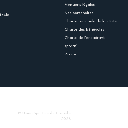
Mentions légales
Nos partenaires
table
Charte régionale de la laïcité
Charte des bénévoles
Charte de l'encadrant
sportif
Presse
@ Union Sportive de Créteil -
2026