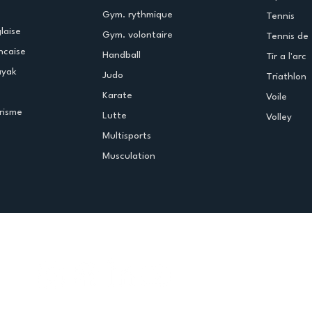
Gym. rythmique
Tennis
laise
Gym. volontaire
Tennis de 
ncaise
Handball
Tir a l'arc
ayak
Judo
Triathlon
Karate
Voile
risme
Lutte
Volley
Multisports
Musculation