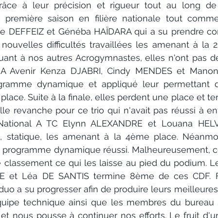
âce à leur précision et rigueur tout au long de l
r première saison en filière nationale tout comme 
e DEFFEIZ et Généba HAÏDARA qui a su prendre confi
nouvelles difficultés travaillées les amenant à la 2
 Quant à nos autres Acrogymnastes, elles n'ont pas dé
al A Avenir Kenza DJABRI, Cindy MENDES et Mano
ramme dynamique et appliqué leur permettant d'e
place. Suite à la finale, elles perdent une place et 
e revanche pour ce trio qui n'avait pas réussi à entr
National A TC Elynn ALEXANDRE et Louana HELV
, statique, les amenant à la 4ème place. Néanmoin
 programme dynamique réussi. Malheureusement, cela
 classement ce qui les laisse au pied du podium. Le 
 et Léa DE SANTIS termine 8ème de ces CDF. Fa
uo a su progresser afin de produire leurs meilleures 
équipe technique ainsi que les membres du bureau s
s et nous pousse à continuer nos efforts. Le fruit d'