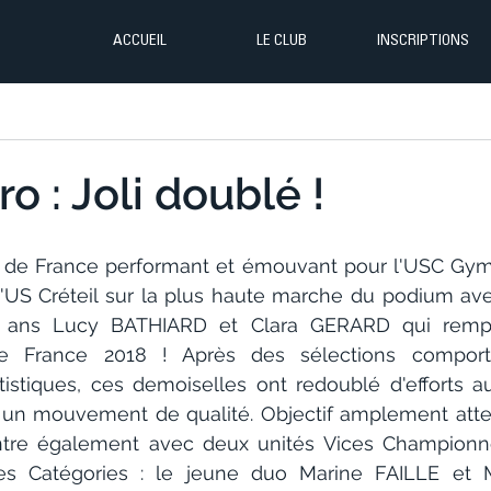
ACCUEIL
LE CLUB
INSCRIPTIONS
o : Joli doublé !
de France performant et émouvant pour l'USC Gym
l'US Créteil sur la plus haute marche du podium ave
5 ans Lucy BATHIARD et Clara GERARD qui rempor
 France 2018 ! Après des sélections comporta
tistiques, ces demoiselles ont redoublé d'efforts a
 un mouvement de qualité. Objectif amplement attein
entre également avec deux unités Vices Championn
tes Catégories : le jeune duo Marine FAILLE et