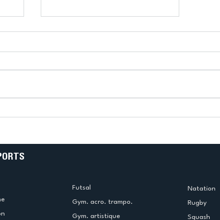
k
L’US Créteil Tir à l’Arc
e
termine la saison en
!
beauté !
PORTS
Futsal
Natation
me
Gym. acro. trampo.
Rugby
on
Gym. artistique
Squash