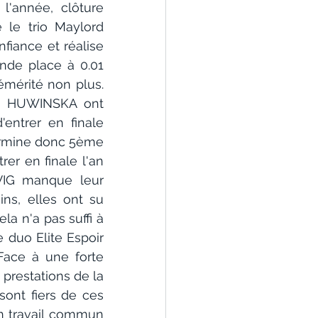
'année, clôture 
le trio Maylord 
ance et réalise 
nde place à 0.01 
mérité non plus. 
n HUWINSKA ont 
ntrer en finale 
termine donc 5ème 
er en finale l'an 
IG manque leur 
s, elles ont su 
 n'a pas suffi à 
duo Elite Espoir 
ce à une forte 
prestations de la 
ont fiers de ces 
un travail commun 