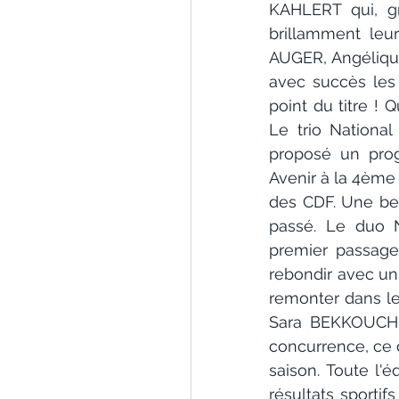
KAHLERT qui, gr
brillamment leu
AUGER, Angéliqu
avec succès les 
point du titre !
Le trio Nation
proposé un prog
Avenir à la 4ème 
des CDF. Une bell
passé. Le duo 
premier passage
rebondir avec un
remonter dans le
Sara BEKKOUCHE
concurrence, ce d
saison. Toute l'
résultats sportif