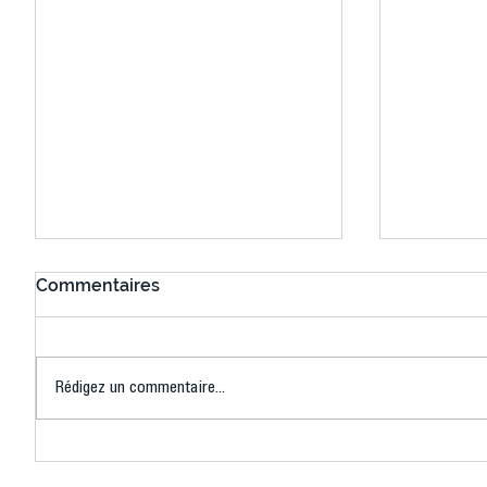
Commentaires
Rédigez un commentaire...
Connaissez-vous le Dark
L’US Crét
Ping ? Quand le tennis de
termine 