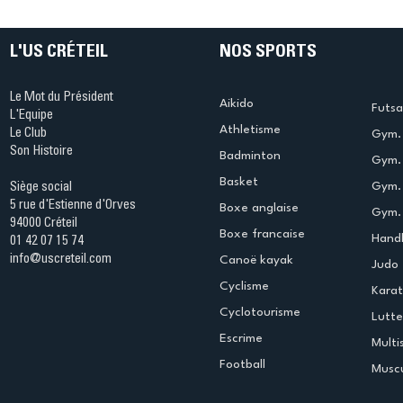
table s'illumine à Créteil !
beauté !
L'US CRÉTEIL
NOS SPORTS
Le Mot du Président
Aikido
Futsa
L'Equipe
Athletisme
Le Club
Gym. 
Son Histoire
Badminton
Gym. 
Basket
Gym.
Siège social
5 rue d'Estienne d'Orves
Boxe anglaise
Gym. 
94000 Créteil
Boxe francaise
Handb
01 42 07 15 74
info@uscreteil.com
Canoë kayak
Judo
Cyclisme
Kara
Cyclotourisme
Lutte
Escrime
Multi
Football
Muscu