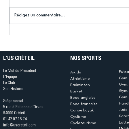
Rédigez un commentaire...
Connaissez-vous le Dark
L’US Crét
Ping ? Quand le tennis de
termine 
table s'illumine à Créteil !
beauté !
L'US CRÉTEIL
NOS SPORTS
Le Mot du Président
Futsa
Aikido
L'Equipe
Gym. 
Athletisme
Le Club
Gym. 
Badminton
Son Histoire
Gym.
Basket
Gym. 
Boxe anglaise
Siège social
Handb
Boxe francaise
5 rue d'Estienne d'Orves
Judo
Canoë kayak
94000 Créteil
Kara
Cyclisme
01 42 07 15 74
Lutte
Cyclotourisme
info@uscreteil.com
Multi