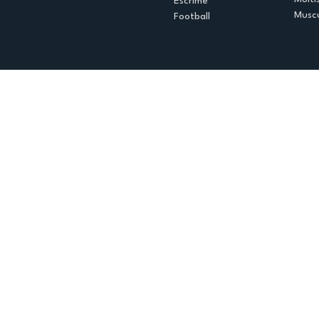
Escrime
Muscu
Football
Espace club
Offres d'emploi