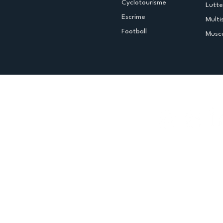
Cyclotourisme
Lutte
Escrime
Multi
Football
Muscu
Espace club
Offres d'emploi