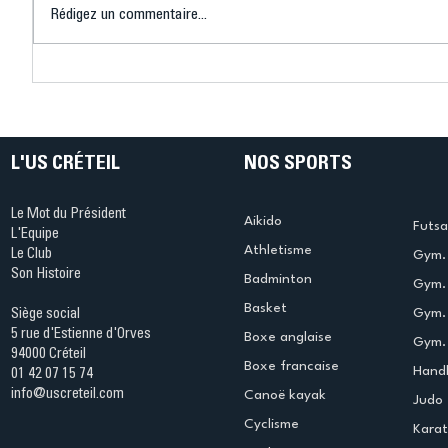
Rédigez un commentaire...
Connaissez-vous le Dark
L’US Crét
Ping ? Quand le tennis de
termine 
table s'illumine à Créteil !
beauté !
L'US CRÉTEIL
NOS SPORTS
Le Mot du Président
Aikido
Futsa
L'Equipe
Athletisme
Le Club
Gym. 
Son Histoire
Badminton
Gym. 
Basket
Gym.
Siège social
5 rue d'Estienne d'Orves
Boxe anglaise
Gym. 
94000 Créteil
Boxe francaise
Handb
01 42 07 15 74
info@uscreteil.com
Canoë kayak
Judo
Cyclisme
Kara