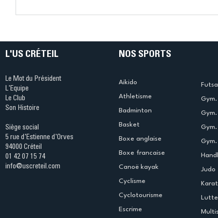
Connaissez-vous le Dark
L’US Crét
Ping ? Quand le tennis de
termine 
table s'illumine à Créteil !
beauté !
L'US CRÉTEIL
NOS SPORTS
Le Mot du Président
Aikido
Futsa
L'Equipe
Athletisme
Le Club
Gym. 
Son Histoire
Badminton
Gym. 
Basket
Gym.
Siège social
5 rue d'Estienne d'Orves
Boxe anglaise
Gym. 
94000 Créteil
Boxe francaise
Handb
01 42 07 15 74
info@uscreteil.com
Canoë kayak
Judo
Cyclisme
Kara
Cyclotourisme
Lutte
Escrime
Multi