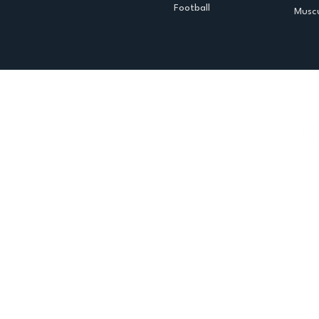
Football
Muscu
Espace club
Offres d'emploi