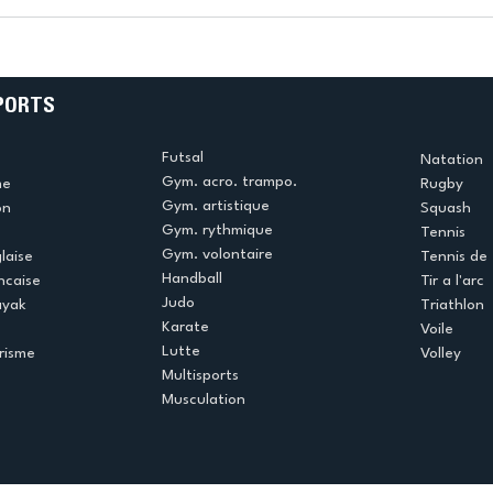
k
L’US Créteil Tir à l’Arc
e
termine la saison en
!
beauté !
PORTS
Futsal
Natation
Gym. acro. trampo.
me
Rugby
Gym. artistique
on
Squash
Gym. rythmique
Tennis
Gym. volontaire
laise
Tennis de 
Handball
ncaise
Tir a l'arc
Judo
ayak
Triathlon
Karate
Voile
Lutte
risme
Volley
Multisports
Musculation