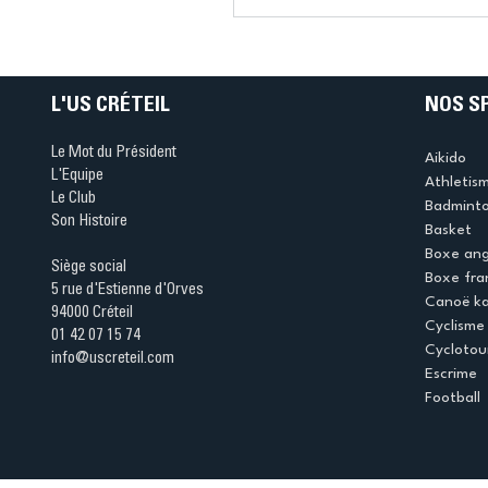
Connaissez-vous le Dar
Ping ? Quand le tennis d
table s'illumine à Créteil 
L'US CRÉTEIL
NOS S
Le Mot du Président
Aikido
L'Equipe
Athletis
Le Club
Badmint
Son Histoire
Basket
Boxe ang
Siège social
Boxe fra
5 rue d'Estienne d'Orves
Canoë k
94000 Créteil
Cyclisme
01 42 07 15 74
Cyclotou
info@uscreteil.com
Escrime
Football