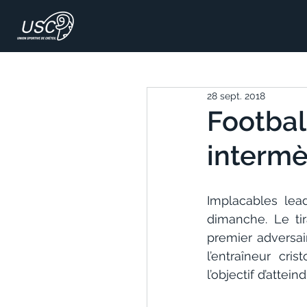
28 sept. 2018
Footbal
interm
Implacables lea
dimanche. Le ti
premier adversai
l’entraîneur cri
l’objectif d’attei