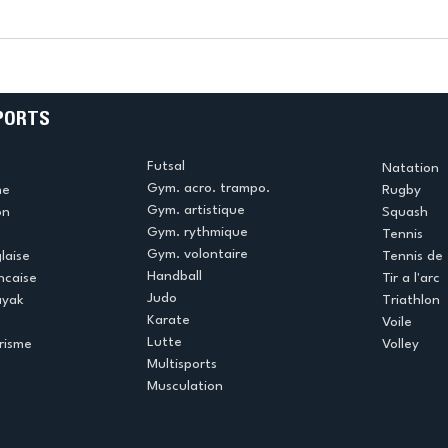
k
L’US Créteil Tir à l’Arc
e
termine la saison en
!
beauté !
PORTS
Futsal
Natation
Gym. acro. trampo.
me
Rugby
Gym. artistique
on
Squash
Gym. rythmique
Tennis
Gym. volontaire
laise
Tennis de 
Handball
ncaise
Tir a l'arc
Judo
ayak
Triathlon
Karate
Voile
Lutte
risme
Volley
Multisports
Musculation