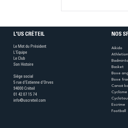
Connaissez-vous le Dar
Ping ? Quand le tennis d
table s'illumine à Créteil 
L'US CRÉTEIL
NOS S
Le Mot du Président
Aikido
L'Equipe
Athletis
Le Club
Badmint
Son Histoire
Basket
Boxe ang
Siège social
Boxe fra
5 rue d'Estienne d'Orves
Canoë k
94000 Créteil
Cyclisme
01 42 07 15 74
Cyclotou
info@uscreteil.com
Escrime
Football