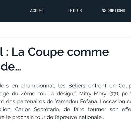
ACCUEIL
LE CLUB
INSCRIPTIONS
l : La Coupe comme
ède…
ders en championnat, les Béliers entrent en Cou
rage du 4ème tour a désigné Mitry-Mory (77), pens
re des partenaires de Yamadou Fofana. L’occasion c
stolien, Carlos Secrétario, de faire tourner son effe
ndre le prochain tour de l’épreuve nationale…