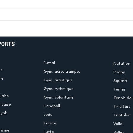
k
L’US Créteil Tir à l’Arc
e
termine la saison en
!
beauté !
PORTS
Futsal
Natation
me
Gym. acro. trampo.
Rugby
on
Gym. artistique
Squash
Gym. rythmique
Tennis
laise
Gym. volontaire
Tennis de 
ncaise
Handball
Tir a l'arc
ayak
Judo
Triathlon
Karate
Voile
risme
Lutte
Volley