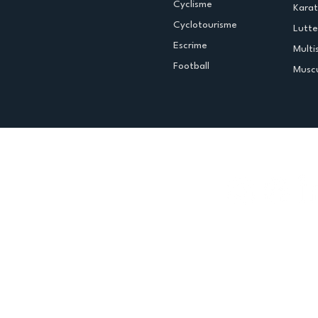
Cyclisme
Kara
Cyclotourisme
Lutte
Escrime
Multi
Football
Muscu
Espace club
Offres d'emploi