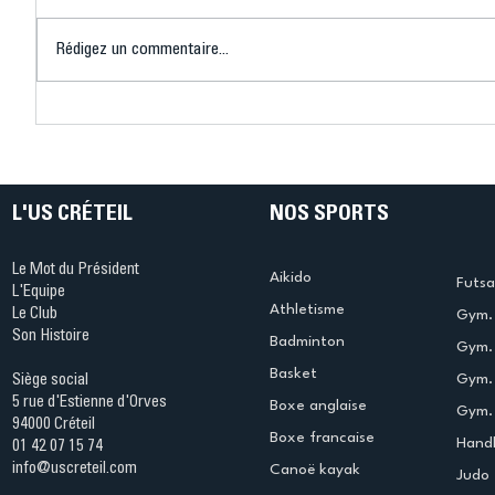
Rédigez un commentaire...
Créteil–Mataró à vélo : un
"Créteil-
défi sportif, solidaire et
Conféren
humain couronné de
Résidenc
succès
Gachet.
L'US CRÉTEIL
NOS SPORTS
Le Mot du Président
Aikido
Futsa
L'Equipe
Athletisme
Le Club
Gym. 
Son Histoire
Badminton
Gym. 
Basket
Gym.
Siège social
5 rue d'Estienne d'Orves
Boxe anglaise
Gym. 
94000 Créteil
Boxe francaise
Handb
01 42 07 15 74
info@uscreteil.com
Canoë kayak
Judo