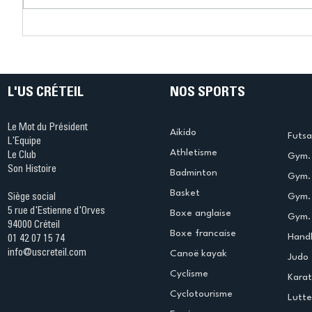
Connaissez-vous le Dark
L’US Crét
Ping ? Quand le tennis de
termine 
table s'illumine à Créteil !
beauté !
L'US CRÉTEIL
NOS SPORTS
Le Mot du Président
Aikido
Futsa
L'Equipe
Athletisme
Le Club
Gym. 
Son Histoire
Badminton
Gym. 
Basket
Gym.
Siège social
5 rue d'Estienne d'Orves
Boxe anglaise
Gym. 
94000 Créteil
Boxe francaise
Handb
01 42 07 15 74
info@uscreteil.com
Canoë kayak
Judo
Cyclisme
Kara
Cyclotourisme
Lutte