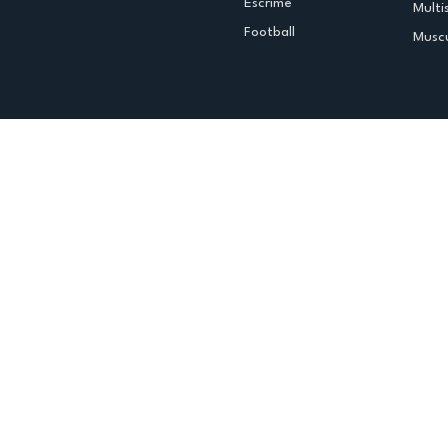
Escrime
Multi
Football
Muscu
Espace club
Offres d'emploi