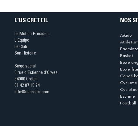
table s'illumine à Créteil 
L'US CRÉTEIL
NOS S
Le Mot du Président
Aikido
L'Equipe
Athletis
Le Club
Badmint
Son Histoire
Basket
Boxe ang
Siège social
Boxe fra
5 rue d'Estienne d'Orves
Canoë k
94000 Créteil
Cyclisme
01 42 07 15 74
Cyclotou
info@uscreteil.com
Escrime
Football
Espace club