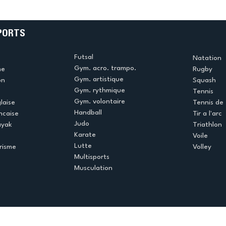
!
beauté !
PORTS
Futsal
Natation
Gym. acro. trampo.
me
Rugby
Gym. artistique
on
Squash
Gym. rythmique
Tennis
Gym. volontaire
laise
Tennis de 
Handball
ncaise
Tir a l'arc
Judo
ayak
Triathlon
Karate
Voile
Lutte
risme
Volley
Multisports
Musculation