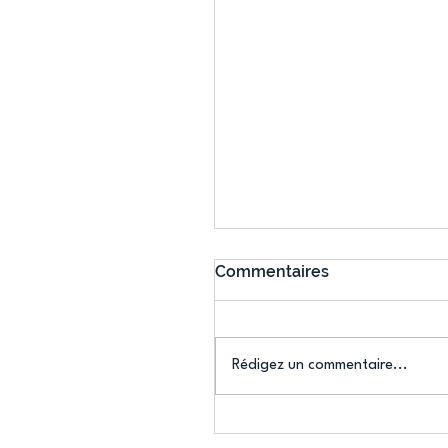
Commentaires
Rédigez un commentaire...
Connaissez-vous le Dar
Ping ? Quand le tennis d