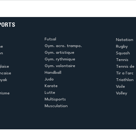
e
termine la saison en
!
beauté !
PORTS
Futsal
Natation
Gym. acro. trampo.
me
Rugby
Gym. artistique
on
Squash
Gym. rythmique
Tennis
Gym. volontaire
laise
Tennis de 
Handball
ncaise
Tir a l'arc
Judo
ayak
Triathlon
Karate
Voile
Lutte
risme
Volley
Multisports
Musculation