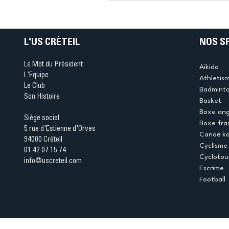
Ping ? Quand le tennis d
table s'illumine à Créteil 
L'US CRÉTEIL
NOS S
Le Mot du Président
Aikido
L'Equipe
Athletis
Le Club
Badmint
Son Histoire
Basket
Boxe ang
Siège social
Boxe fra
5 rue d'Estienne d'Orves
Canoë k
94000 Créteil
Cyclisme
01 42 07 15 74
Cyclotou
info@uscreteil.com
Escrime
Football