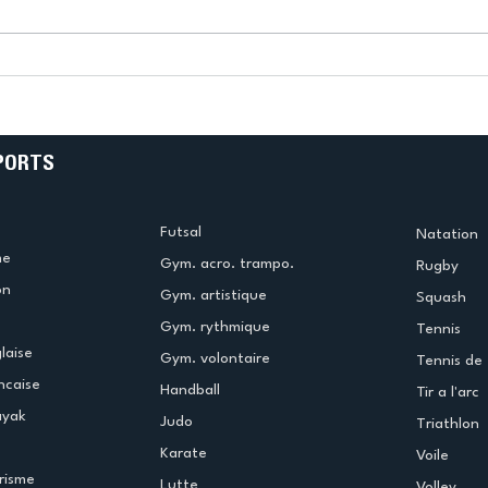
k
L’US Créteil Tir à l’Arc
e
termine la saison en
!
beauté !
PORTS
Futsal
Natation
me
Gym. acro. trampo.
Rugby
on
Gym. artistique
Squash
Gym. rythmique
Tennis
laise
Gym. volontaire
Tennis de 
ncaise
Handball
Tir a l'arc
ayak
Judo
Triathlon
Karate
Voile
risme
Lutte
Volley