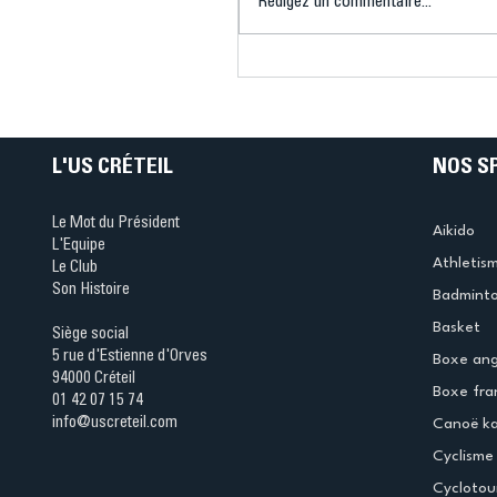
Rédigez un commentaire...
Connaissez-vous le Dar
Ping ? Quand le tennis d
table s'illumine à Créteil 
L'US CRÉTEIL
NOS S
Le Mot du Président
Aikido
L'Equipe
Athletis
Le Club
Son Histoire
Badmint
Basket
Siège social
5 rue d'Estienne d'Orves
Boxe ang
94000 Créteil
Boxe fra
01 42 07 15 74
info@uscreteil.com
Canoë k
Cyclisme
Cyclotou