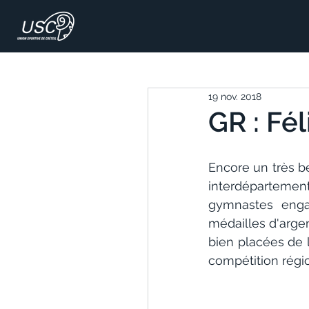
19 nov. 2018
GR : Féli
Encore un très b
interdépartemen
gymnastes enga
médailles d'arge
bien placées de l
compétition régio