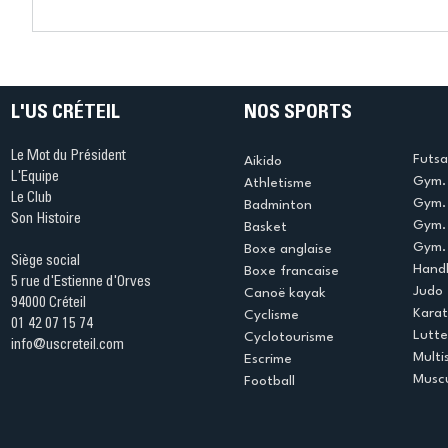
Connaissez-vous le Dark
L’US Crét
Ping ? Quand le tennis de
termine 
table s'illumine à Créteil !
beauté !
L'US CRÉTEIL
NOS SPORTS
Le Mot du Président
Futsa
Aikido
L'Equipe
Gym. 
Athletisme
Le Club
Gym. 
Badminton
Son Histoire
Gym.
Basket
Gym. 
Boxe anglaise
Siège social
Handb
Boxe francaise
5 rue d'Estienne d'Orves
Judo
Canoë kayak
94000 Créteil
Kara
Cyclisme
01 42 07 15 74
Lutte
Cyclotourisme
info@uscreteil.com
Multi
Escrime
Muscu
Football