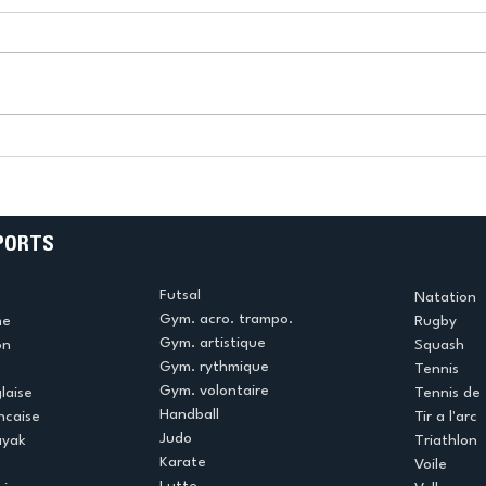
k
L’US Créteil Tir à l’Arc
e
termine la saison en
!
beauté !
PORTS
Futsal
Natation
Gym. acro. trampo.
me
Rugby
Gym. artistique
on
Squash
Gym. rythmique
Tennis
Gym. volontaire
laise
Tennis de 
Handball
ncaise
Tir a l'arc
Judo
ayak
Triathlon
Karate
Voile
Lutte