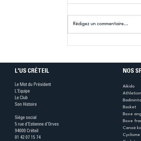
Rédigez un commentaire...
Connaissez-vous le Dar
Ping ? Quand le tennis d
table s'illumine à Créteil 
L'US CRÉTEIL
NOS S
Le Mot du Président
Aikido
L'Equipe
Athletis
Le Club
Badmint
Son Histoire
Basket
Boxe ang
Siège social
Boxe fra
5 rue d'Estienne d'Orves
Canoë k
94000 Créteil
Cyclisme
01 42 07 15 74