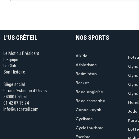
Connaissez-vous le Dark
L’US Crét
Ping ? Quand le tennis de
termine 
table s'illumine à Créteil !
beauté !
L'US CRÉTEIL
NOS SPORTS
Le Mot du Président
Aikido
Futsa
L'Equipe
Athletisme
Le Club
Gym. 
Son Histoire
Badminton
Gym. 
Basket
Gym.
Siège social
5 rue d'Estienne d'Orves
Boxe anglaise
Gym. 
94000 Créteil
Boxe francaise
Handb
01 42 07 15 74
info@uscreteil.com
Canoë kayak
Judo
Cyclisme
Kara
Cyclotourisme
Lutte
Escrime
Multi