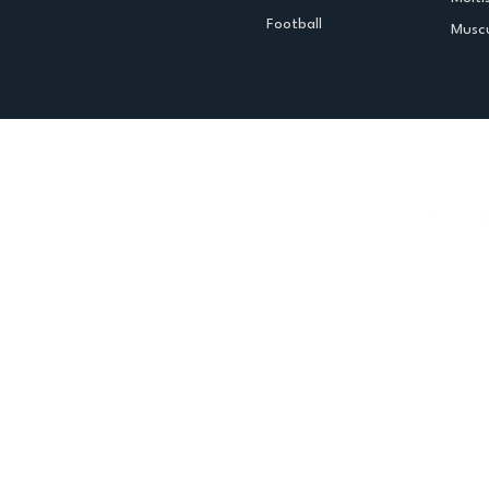
Football
Muscu
Espace club
Offres d'emploi