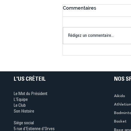
Commentaires
Rédigez un commentaire...
Connaissez-vous le Dar
Ping ? Quand le tennis d
table s'illumine à Créteil 
L'US CRÉTEIL
NOS S
Le Mot du Président
Aikido
L'Equipe
Athletis
Le Club
Son Histoire
Badmint
Basket
Siège social
5 rue d'Estienne d'Orves
Boxe ang