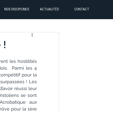
NOS DISCIPLINES
ACTUALITÉS
CONTACT
 !
t les hostilités 
s.  Parmi les 4 
mpétitif pour la 
surpassées ! Les 
’avoir réussi leur 
stoliens se sont 
crobatique aux 
ôve pour la 1ère 