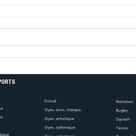
k
L’US Créteil Tir à l’Arc
e
termine la saison en
!
beauté !
PORTS
Futsal
Natation
me
Gym. acro. trampo.
Rugby
on
Gym. artistique
Squash
Gym. rythmique
Tennis
laise