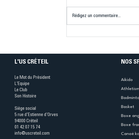
Rédigez un commentaire...
Connaissez-vous le Dar
Ping ? Quand le tennis d
table s'illumine à Créteil 
L'US CRÉTEIL
NOS S
Le Mot du Président
Aikido
L'Equipe
Athletis
Le Club
Son Histoire
Badmint
Basket
Siège social
5 rue d'Estienne d'Orves
Boxe ang
94000 Créteil
Boxe fra
01 42 07 15 74
info@uscreteil.com
Canoë k