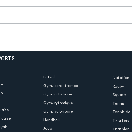
k
L’US Créteil Tir à l’Arc
e
termine la saison en
!
beauté !
PORTS
Futsal
Natation
me
Gym. acro. trampo.
Rugby
on
Gym. artistique
Squash
Gym. rythmique
Tennis
laise
Gym. volontaire
Tennis de 
ncaise
Handball
Tir a l'arc
ayak
Judo
Triathlon