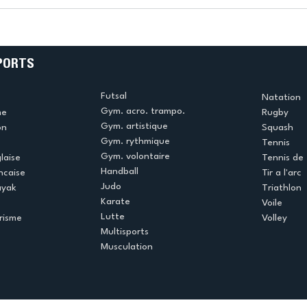
e
termine la saison en
!
beauté !
PORTS
Futsal
Natation
Gym. acro. trampo.
me
Rugby
Gym. artistique
on
Squash
Gym. rythmique
Tennis
Gym. volontaire
laise
Tennis de 
Handball
ncaise
Tir a l'arc
Judo
ayak
Triathlon
Karate
Voile
Lutte
risme
Volley
Multisports
Musculation