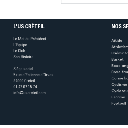
Ping ? Quand le tennis d
table s'illumine à Créteil 
L'US CRÉTEIL
NOS S
Le Mot du Président
Aikido
L'Equipe
Athletis
Le Club
Badmint
Son Histoire
Basket
Boxe ang
Siège social
Boxe fra
5 rue d'Estienne d'Orves
Canoë k
94000 Créteil
Cyclisme
01 42 07 15 74
Cyclotou
info@uscreteil.com
Escrime
Football