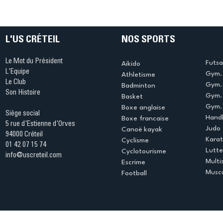
Ping ? Quand le tennis de
termine 
table s'illumine à Créteil !
beauté !
L'US CRÉTEIL
NOS SPORTS
Le Mot du Président
Futsa
Aikido
L'Equipe
Gym. 
Athletisme
Le Club
Gym. 
Badminton
Son Histoire
Gym.
Basket
Gym. 
Boxe anglaise
Siège social
Handb
Boxe francaise
5 rue d'Estienne d'Orves
Judo
Canoë kayak
94000 Créteil
Kara
Cyclisme
01 42 07 15 74
Lutte
Cyclotourisme
info@uscreteil.com
Multi
Escrime
Muscu
Football