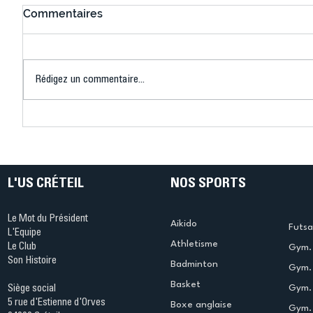
Commentaires
Rédigez un commentaire...
Connaissez-vous le Dark
L’US Crét
Ping ? Quand le tennis de
termine 
table s'illumine à Créteil !
beauté !
L'US CRÉTEIL
NOS SPORTS
Le Mot du Président
Aikido
Futsa
L'Equipe
Athletisme
Le Club
Gym. 
Son Histoire
Badminton
Gym. 
Basket
Gym.
Siège social
5 rue d'Estienne d'Orves
Boxe anglaise
Gym. 