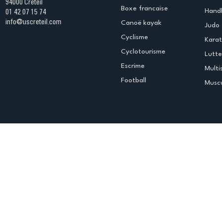
94000 Créteil
Boxe francaise
Handb
01 42 07 15 74
info@uscreteil.com
Canoë kayak
Judo
Cyclisme
Kara
Cyclotourisme
Lutte
Escrime
Multi
Football
Muscu
Espace club
Offres d'emploi