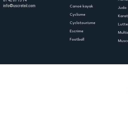
01 42 07 15 74
info@uscreteil.com
Canoë kayak
Judo
Cyclisme
Kara
Cyclotourisme
Lutte
Escrime
Multi
Football
Muscu
Espace club
Offres d'emploi