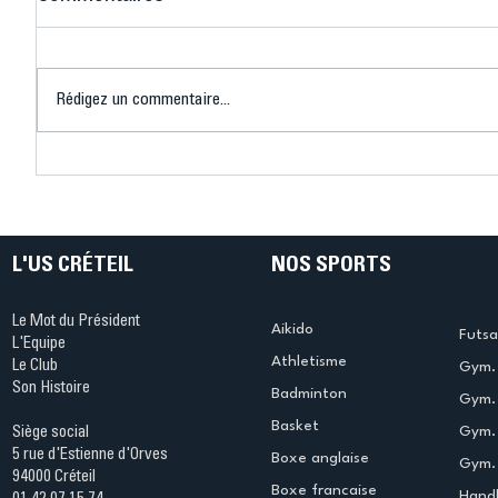
Rédigez un commentaire...
Championnat Régional de
Haltéro-
Musculation Île-de-France
de médai
: l’US Créteil Haltéro-
Muscu à l’honneur
L'US CRÉTEIL
NOS SPORTS
Le Mot du Président
Aikido
Futsa
L'Equipe
Athletisme
Le Club
Gym. 
Son Histoire
Badminton
Gym. 
Basket
Gym.
Siège social
5 rue d'Estienne d'Orves
Boxe anglaise
Gym. 
94000 Créteil
Boxe francaise
Handb