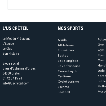
Connaissez-vous le Dark
L’US Crét
Ping ? Quand le tennis de
termine 
table s'illumine à Créteil !
beauté !
L'US CRÉTEIL
NOS SPORTS
Le Mot du Président
Futsa
Aikido
L'Equipe
Gym. 
Athletisme
Le Club
Gym. 
Badminton
Son Histoire
Gym.
Basket
Gym. 
Boxe anglaise
Siège social
Handb
Boxe francaise
5 rue d'Estienne d'Orves
Judo
Canoë kayak
94000 Créteil
Kara
Cyclisme
01 42 07 15 74
Lutte
Cyclotourisme
info@uscreteil.com
Multi
Escrime
Muscu
Football