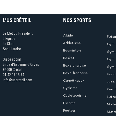
Ping ? Quand le tennis de
termine 
table s'illumine à Créteil !
beauté !
L'US CRÉTEIL
NOS SPORTS
Le Mot du Président
Aikido
Futsa
L'Equipe
Athletisme
Le Club
Gym. 
Son Histoire
Badminton
Gym. 
Basket
Gym.
Siège social
5 rue d'Estienne d'Orves
Boxe anglaise
Gym. 
94000 Créteil
Boxe francaise
Handb
01 42 07 15 74
info@uscreteil.com
Canoë kayak
Judo
Cyclisme
Kara
Cyclotourisme
Lutte
Escrime
Multi
Football
Muscu