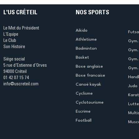
L'US CRÉTEIL
NOS SPORTS
Le Mot du Président
Aikido
Futsa
L'Equipe
Athletisme
Le Club
Gym. 
Son Histoire
Badminton
Gym. 
Basket
Gym.
Siège social
5 rue d'Estienne d'Orves
Boxe anglaise
Gym. 
94000 Créteil
Boxe francaise
Handb
01 42 07 15 74
info@uscreteil.com
Canoë kayak
Judo
Cyclisme
Kara
Cyclotourisme
Lutte
Escrime
Multi
Football
Muscu