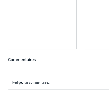
Commentaires
Rédigez un commentaire...
Connaissez-vous le Dark
L’US Crét
Ping ? Quand le tennis de
termine 
table s'illumine à Créteil !
beauté !