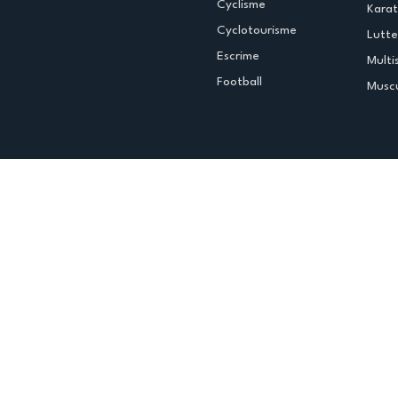
Cyclisme
Kara
Cyclotourisme
Lutte
Escrime
Multi
Football
Muscu
Espace club
Offres d'emploi