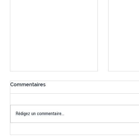
Commentaires
Rédigez un commentaire...
Connaissez-vous le Dark
L’US Crét
Ping ? Quand le tennis de
termine 