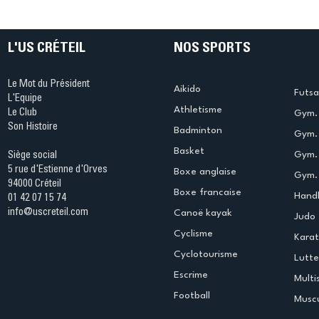
table s'illumine à Créteil !
beauté !
L'US CRÉTEIL
NOS SPORTS
Le Mot du Président
Aikido
Futsa
L'Equipe
Athletisme
Le Club
Gym. 
Son Histoire
Badminton
Gym. 
Basket
Gym.
Siège social
5 rue d'Estienne d'Orves
Boxe anglaise
Gym. 
94000 Créteil
Boxe francaise
Handb
01 42 07 15 74
info@uscreteil.com
Canoë kayak
Judo
Cyclisme
Kara
Cyclotourisme
Lutte
Escrime
Multi
Football
Muscu