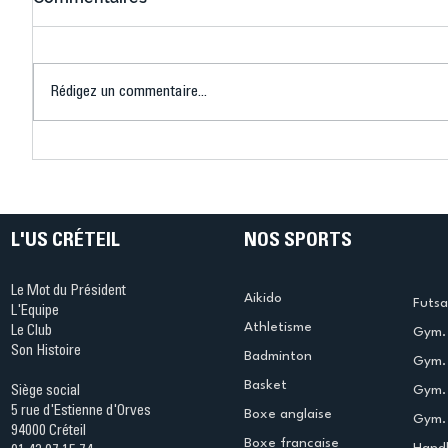
Rédigez un commentaire...
Connaissez-vous le Dark
L’US Crét
Ping ? Quand le tennis de
termine 
table s'illumine à Créteil !
beauté !
L'US CRÉTEIL
NOS SPORTS
Le Mot du Président
Aikido
Futsa
L'Equipe
Athletisme
Le Club
Gym. 
Son Histoire
Badminton
Gym. 
Basket
Gym.
Siège social
5 rue d'Estienne d'Orves
Boxe anglaise
Gym. 
94000 Créteil
Boxe francaise
Handb