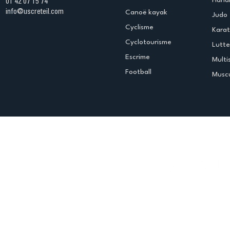
01 42 07 15 74
info@uscreteil.com
Canoë kayak
Judo
Cyclisme
Kara
Cyclotourisme
Lutte
Escrime
Multi
Football
Muscu
Espace club
Offres d'emploi