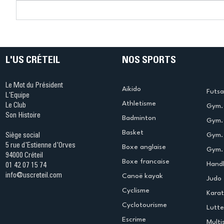
Connaissez-vous le Dark
L’US Crét
Ping ? Quand le tennis de
termine 
table s'illumine à Créteil !
beauté !
L'US CRÉTEIL
NOS SPORTS
Le Mot du Président
Aikido
Futsa
L'Equipe
Athletisme
Le Club
Gym. 
Son Histoire
Badminton
Gym. 
Basket
Gym.
Siège social
5 rue d'Estienne d'Orves
Boxe anglaise
Gym. 
94000 Créteil
Boxe francaise
Handb
01 42 07 15 74
info@uscreteil.com
Canoë kayak
Judo
Cyclisme
Kara
Cyclotourisme
Lutte
Escrime
Multi