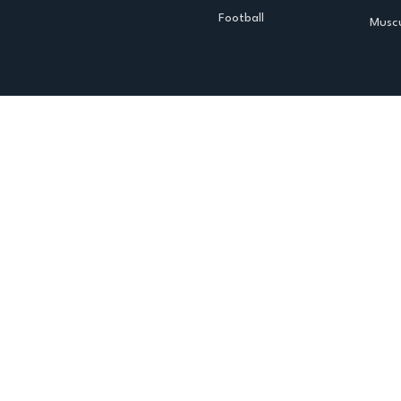
Football
Muscu
Espace club
Offres d'emploi