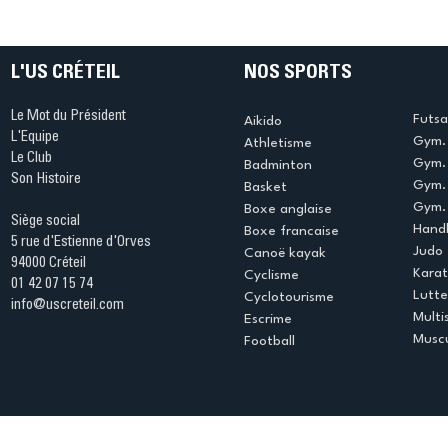
table s'illumine à Créteil !
beauté !
L'US CRÉTEIL
NOS SPORTS
Le Mot du Président
Futsa
Aikido
L'Equipe
Gym. 
Athletisme
Le Club
Gym. 
Badminton
Son Histoire
Gym.
Basket
Gym. 
Boxe anglaise
Siège social
Handb
Boxe francaise
5 rue d'Estienne d'Orves
Judo
Canoë kayak
94000 Créteil
Kara
Cyclisme
01 42 07 15 74
Lutte
Cyclotourisme
info@uscreteil.com
Multi
Escrime
Muscu
Football
Espace club