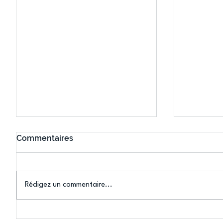
Commentaires
Rédigez un commentaire...
Connaissez-vous le Dark
L’US Crét
Ping ? Quand le tennis de
termine 