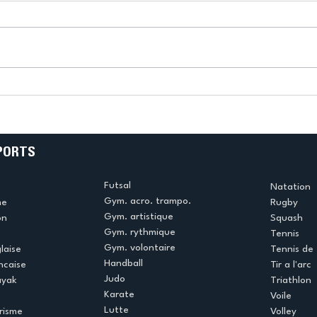
k
L’US Créteil Tir à l’Arc
e
termine la saison en
!
beauté !
PORTS
Futsal
Natation
Gym. acro. trampo.
me
Rugby
Gym. artistique
on
Squash
Gym. rythmique
Tennis
Gym. volontaire
laise
Tennis de 
Handball
ncaise
Tir a l'arc
Judo
ayak
Triathlon
Karate
Voile
Lutte
risme
Volley