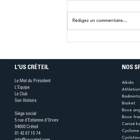
Rédigez un commentaire...
Connaissez-vous le Dar
Ping ? Quand le tennis d
table s'illumine à Créteil 
L'US CRÉTEIL
NOS S
Le Mot du Président
Aikido
L'Equipe
Athletis
Le Club
Badmint
Son Histoire
Basket
Boxe ang
Siège social
Boxe fra
5 rue d'Estienne d'Orves
Canoë k
94000 Créteil
Cyclisme
01 42 07 15 74
Cyclotou