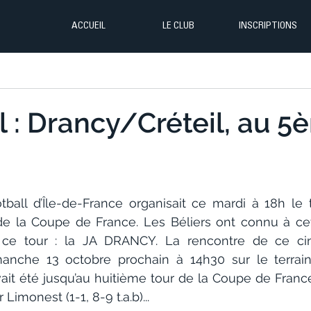
ACCUEIL
LE CLUB
INSCRIPTIONS
l : Drancy/Créteil, au 
ball d’Île-de-France organisait ce mardi à 18h le t
e la Coupe de France. Les Béliers ont connu à cet
 ce tour : la JA DRANCY. La rencontre de ce ci
manche 13 octobre prochain à 14h30 sur le terrain 
avait été jusqu’au huitième tour de la Coupe de France, 
 Limonest (1-1, 8-9 t.a.b)...