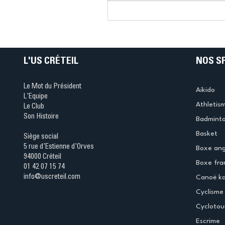
Connaissez-vous le Dar
Ping ? Quand le tennis d
table s'illumine à Créteil 
L'US CRÉTEIL
NOS S
Le Mot du Président
Aikido
L'Equipe
Athletis
Le Club
Son Histoire
Badmint
Basket
Siège social
5 rue d'Estienne d'Orves
Boxe ang
94000 Créteil
Boxe fra
01 42 07 15 74
info@uscreteil.com
Canoë k
Cyclisme
Cyclotou
Escrime