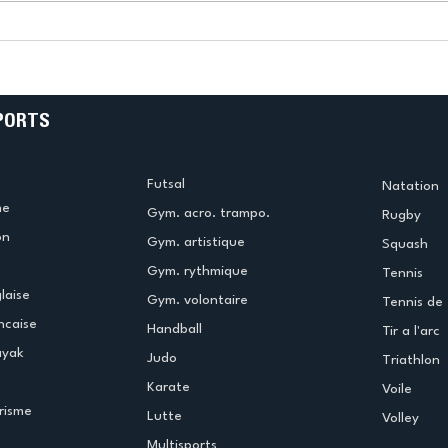
k
L’US Créteil Tir à l’Arc
e
termine la saison en
!
beauté !
PORTS
Futsal
Natation
me
Gym. acro. trampo.
Rugby
on
Gym. artistique
Squash
Gym. rythmique
Tennis
laise
Gym. volontaire
Tennis de 
ncaise
Handball
Tir a l'arc
ayak
Judo
Triathlon
Karate
Voile
risme
Lutte
Volley
Multisports