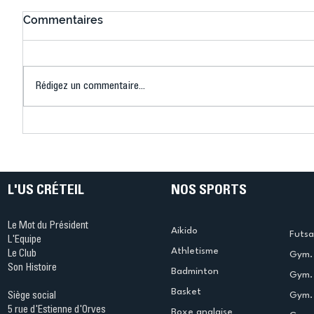
Commentaires
Rédigez un commentaire...
Connaissez-vous le Dark
L’US Crét
Ping ? Quand le tennis de
termine 
table s'illumine à Créteil !
beauté !
L'US CRÉTEIL
NOS SPORTS
Le Mot du Président
Aikido
Futsa
L'Equipe
Athletisme
Le Club
Gym. 
Son Histoire
Badminton
Gym. 
Basket
Gym.
Siège social
5 rue d'Estienne d'Orves
Boxe anglaise