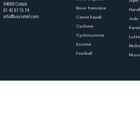
Gym. 
94000 Créteil
Boxe francaise
Handb
01 42 07 15 74
info@uscreteil.com
Canoë kayak
Judo
Cyclisme
Kara
Cyclotourisme
Lutte
Escrime
Multi
Football
Muscu
Espace club
Offres d'emploi