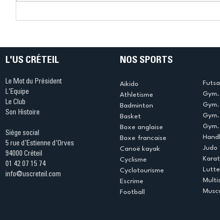
Connaissez-vous le Dark
L’US Crét
Ping ? Quand le tennis de
termine 
table s'illumine à Créteil !
beauté !
L'US CRÉTEIL
NOS SPORTS
Le Mot du Président
Futsa
Aikido
L'Equipe
Gym. 
Athletisme
Le Club
Gym. 
Badminton
Son Histoire
Gym.
Basket
Gym. 
Boxe anglaise
Siège social
Handb
Boxe francaise
5 rue d'Estienne d'Orves
Judo
Canoë kayak
94000 Créteil
Kara
Cyclisme
01 42 07 15 74
Lutte
Cyclotourisme
info@uscreteil.com
Multi
Escrime
Muscu
Football