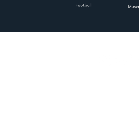
Football
Muscu
Espace club
Offres d'emploi