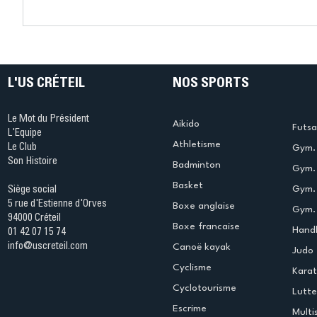
Connaissez-vous le Dark
L’US Crét
Ping ? Quand le tennis de
termine 
table s'illumine à Créteil !
beauté !
L'US CRÉTEIL
NOS SPORTS
Le Mot du Président
Aikido
Futsa
L'Equipe
Athletisme
Le Club
Gym. 
Son Histoire
Badminton
Gym. 
Basket
Gym.
Siège social
5 rue d'Estienne d'Orves
Boxe anglaise
Gym. 
94000 Créteil
Boxe francaise
Handb
01 42 07 15 74
info@uscreteil.com
Canoë kayak
Judo
Cyclisme
Kara
Cyclotourisme
Lutte
Escrime
Multi