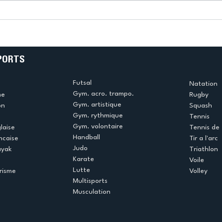
k
L’US Créteil Tir à l’Arc
e
termine la saison en
!
beauté !
PORTS
Futsal
Natation
Gym. acro. trampo.
me
Rugby
Gym. artistique
on
Squash
Gym. rythmique
Tennis
Gym. volontaire
laise
Tennis de 
Handball
ncaise
Tir a l'arc
Judo
ayak
Triathlon
Karate
Voile
Lutte
risme
Volley
Multisports
Musculation