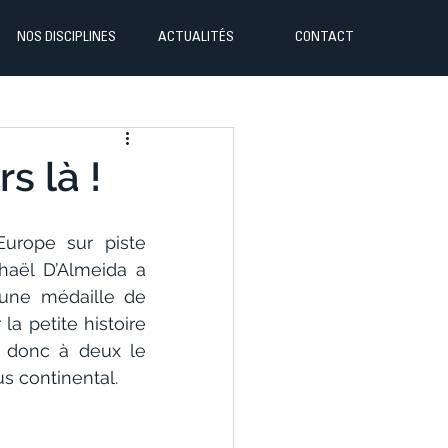
NOS DISCIPLINES
ACTUALITÉS
CONTACT
s là !
urope sur piste 
haël D’Almeida a 
une médaille de 
 petite histoire 
 donc à deux le 
s continental.