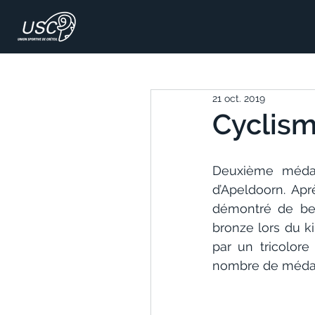
21 oct. 2019
Cyclism
Deuxième médail
d’Apeldoorn. Apr
démontré de bel
bronze lors du k
par un tricolor
nombre de médail