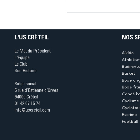
Connaissez-vous le Dar
Ping ? Quand le tennis d
table s'illumine à Créteil 
L'US CRÉTEIL
NOS S
Le Mot du Président
Aikido
L'Equipe
Athletis
Le Club
Badmint
Son Histoire
Basket
Boxe ang
Siège social
Boxe fra
5 rue d'Estienne d'Orves
Canoë k
94000 Créteil
Cyclisme
01 42 07 15 74
Cyclotou
info@uscreteil.com
Escrime
Football