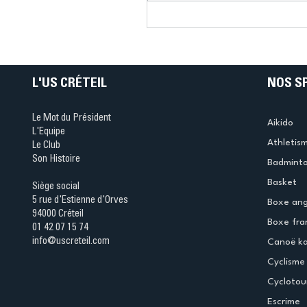
Connaissez-vous le Dar
Ping ? Quand le tennis d
table s'illumine à Créteil 
L'US CRÉTEIL
NOS S
Le Mot du Président
Aikido
L'Equipe
Athletis
Le Club
Son Histoire
Badmint
Basket
Siège social
5 rue d'Estienne d'Orves
Boxe ang
94000 Créteil
Boxe fra
01 42 07 15 74
info@uscreteil.com
Canoë k
Cyclisme
Cyclotou
Escrime