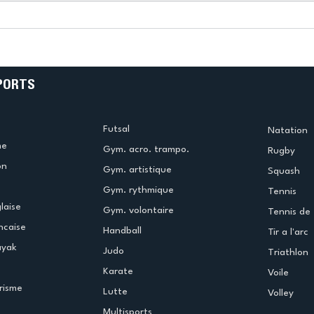
k
L’US Créteil Tir à l’Arc
e
termine la saison en
!
beauté !
PORTS
Futsal
Natation
me
Gym. acro. trampo.
Rugby
on
Gym. artistique
Squash
Gym. rythmique
Tennis
laise
Gym. volontaire
Tennis de 
ncaise
Handball
Tir a l'arc
ayak
Judo
Triathlon
Karate
Voile
risme
Lutte
Volley
Multisports