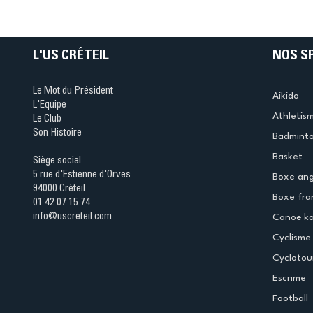
Ping ? Quand le tennis d
table s'illumine à Créteil 
L'US CRÉTEIL
NOS S
Le Mot du Président
Aikido
L'Equipe
Athletis
Le Club
Son Histoire
Badmint
Basket
Siège social
5 rue d'Estienne d'Orves
Boxe ang
94000 Créteil
Boxe fra
01 42 07 15 74
info@uscreteil.com
Canoë k
Cyclisme
Cyclotou
Escrime
Football