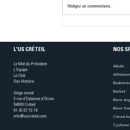
Rédigez un commentaire...
Connaissez-vous le Dar
Ping ? Quand le tennis d
table s'illumine à Créteil 
L'US CRÉTEIL
NOS S
Le Mot du Président
Aikido
L'Equipe
Athletis
Le Club
Son Histoire
Badmint
Basket
Siège social
5 rue d'Estienne d'Orves
Boxe ang
94000 Créteil
Boxe fra
01 42 07 15 74
info@uscreteil.com
Canoë k
Cyclisme