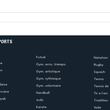
k
L’US Créteil Tir à l’Arc
e
termine la saison en
!
beauté !
PORTS
Futsal
Natation
me
Gym. acro. trampo.
Rugby
on
Gym. artistique
Squash
Gym. rythmique
Tennis
laise
Gym. volontaire
Tennis de 
ncaise
Handball
Tir a l'arc
ayak
Judo
Triathlon
Karate
Voile