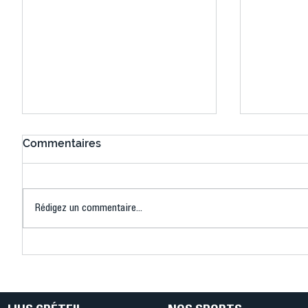
Commentaires
Rédigez un commentaire...
Connaissez-vous le Dark
L’US Crét
Ping ? Quand le tennis de
termine 
table s'illumine à Créteil !
beauté !