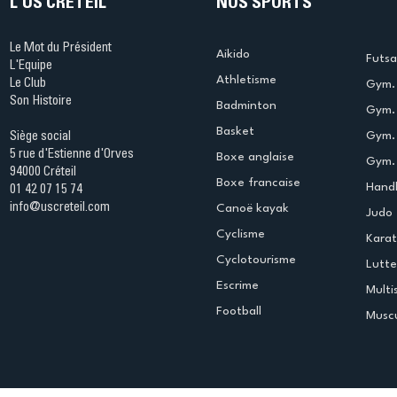
L'US CRÉTEIL
NOS SPORTS
Le Mot du Président
Aikido
Futsa
L'Equipe
Athletisme
Le Club
Gym. 
Son Histoire
Badminton
Gym. 
Basket
Gym.
Siège social
5 rue d'Estienne d'Orves
Boxe anglaise
Gym. 
94000 Créteil
Boxe francaise
Handb
01 42 07 15 74
info@uscreteil.com
Canoë kayak
Judo
Cyclisme
Kara
Cyclotourisme
Lutte
Escrime
Multi
Football
Muscu