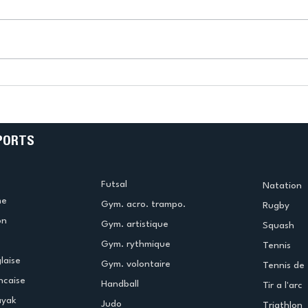
k
L’US Créteil Tir à l’Arc
e
termine la saison en
!
beauté !
PORTS
Futsal
Natation
me
Gym. acro. trampo.
Rugby
on
Gym. artistique
Squash
Gym. rythmique
Tennis
laise
Gym. volontaire
Tennis de 
ncaise
Handball
Tir a l'arc
ayak
Judo
Triathlon