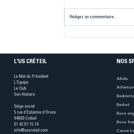
Rédigez un commentaire...
Connaissez-vous le Dar
Ping ? Quand le tennis d
table s'illumine à Créteil 
L'US CRÉTEIL
NOS S
Le Mot du Président
Aikido
L'Equipe
Athletis
Le Club
Son Histoire
Badmint
Basket
Siège social
5 rue d'Estienne d'Orves
Boxe ang
94000 Créteil
Boxe fra
01 42 07 15 74
info@uscreteil.com
Canoë k