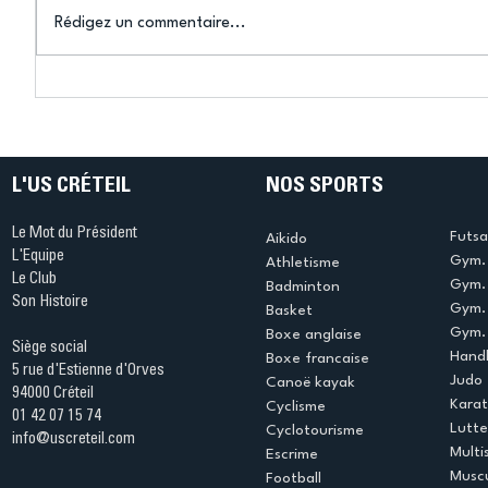
Rédigez un commentaire...
Connaissez-vous le Dark
L’US Crét
Ping ? Quand le tennis de
termine 
table s'illumine à Créteil !
beauté !
L'US CRÉTEIL
NOS SPORTS
Le Mot du Président
Futsa
Aikido
L'Equipe
Gym. 
Athletisme
Le Club
Gym. 
Badminton
Son Histoire
Gym.
Basket
Gym. 
Boxe anglaise
Siège social
Handb
Boxe francaise
5 rue d'Estienne d'Orves
Judo
Canoë kayak
94000 Créteil
Kara
Cyclisme
01 42 07 15 74
Lutte
Cyclotourisme
info@uscreteil.com
Multi
Escrime
Muscu
Football